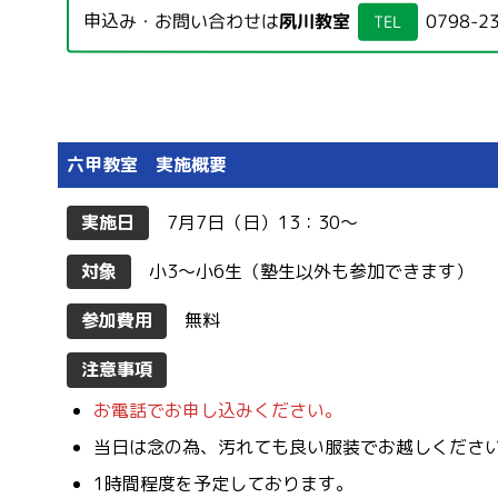
申込み・お問い合わせは
夙川教室
0798-2
TEL
六甲教室 実施概要
実施日
7月7日（日）13：30〜
対象
小3〜小6生（塾生以外も参加できます）
参加費用
無料
注意事項
お電話でお申し込みください。
当日は念の為、汚れても良い服装でお越しくださ
1時間程度を予定しております。